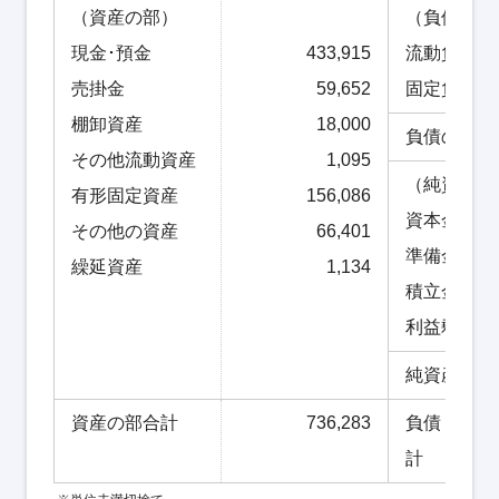
（資産の部）
（負債の部
現金･預金
433,915
流動負債
売掛金
59,652
固定負債
棚卸資産
18,000
負債の部合
その他流動資産
1,095
（純資産の
有形固定資産
156,086
資本金
その他の資産
66,401
準備金
繰延資産
1,134
積立金
利益剰余金
純資産の部
資産の部合計
736,283
負債・純資
計