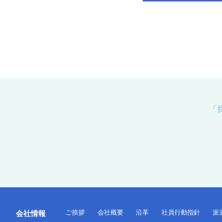
「
ご挨拶
会社概要
沿革
社員行動指針
派
会社情報